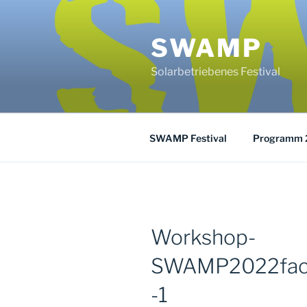
Zum
Inhalt
SWAMP
springen
Solarbetriebenes Festival
SWAMP Festival
Programm 
Workshop-
SWAMP2022fac
-1